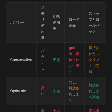
メ
モ
スキッ
CPU
リ
ロード
プとロ
ポリシー
使用
使
画面
ールバ
率
用
ック
量
goto
保持さ
バ
時、保
れたス
ラ
Conservative
安定
持され
クリプ
ン
ない限
トで高
ス
り
速
なし、
解放さ
高
解放さ
Optimistic
安定
れるま
い
れるま
で高速
で
低
不安
常に遅