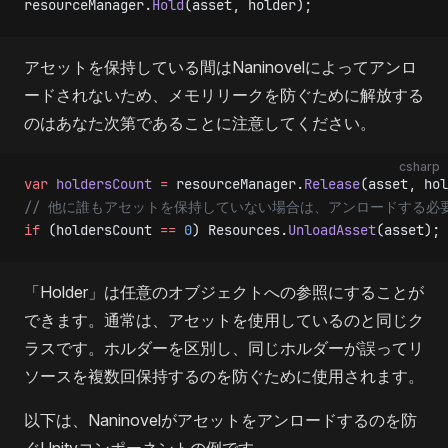
resourceManager.
Hold
(asset, holder);
アセットを保持している間はNaninovelによってアンロ
ードされないため、メモリリークを防ぐために解放する
のはあなた次第であることに注意してください。
csharp
var
 holdersCount
 =
 resourceManager.
Release
(asset, hol
// 他に誰もアセットを保持していない場合は、アンロードする必
if
 (holdersCount 
==
 0
) Resources.
UnloadAsset
(asset);
「Holder」は任意のオブジェクトへの参照にすることが
できます。通常は、アセットを使用しているのと同じク
ラスです。ホルダーを区別し、同じホルダーが誤ってリ
ソースを複数回保持するのを防ぐために使用されます。
以下は、Naninovelがアセットをアンロードするのを防
ぐUnityコンポーネントの例です。