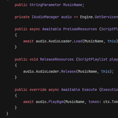
    public
 StringParameter
 MusicName
;
    private
 IAudioManager
 audio
 =>
 Engine.
GetService
<
    public
 async
 Awaitable
 PreloadResources
 (
ScriptPl
    {
        await
 audio.AudioLoader.
Load
(MusicName, 
this
)
    }
    public
 void
 ReleaseResources
 (
ScriptPlaylist
 play
    {
        audio.AudioLoader.
Release
(MusicName, 
this
);
    }
    public
 override
 async
 Awaitable
 Execute
 (
Executio
    {
        await
 audio.
PlayBgm
(MusicName, 
token
: ctx.Tok
    }
}