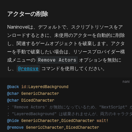
アクターの削除
Naninovelは、デフォルトで、スクリプトリソースをア
ンロードするときに、未使用のアクターを自動的に削除
し、関連するゲームオブジェクトを破棄します。アクタ
ーを手動で破棄したい場合は、リソースプロバイダー構
成メニューの
Remove Actors
オプションを無効に
し、
@remove
コマンドを使用してください。
nani
@back
 id:
LayeredBackground
@char
 GenericCharacter
@char
 DicedCharacter
; 'Remove Actors' が無効になっているため、"NextScrip
; "LayeredBackground" は破棄されませんが、両方のキャ
@hide
 GenericCharacter,DicedCharacter
 wait
!
@remove
 GenericCharacter,DicedCharacter