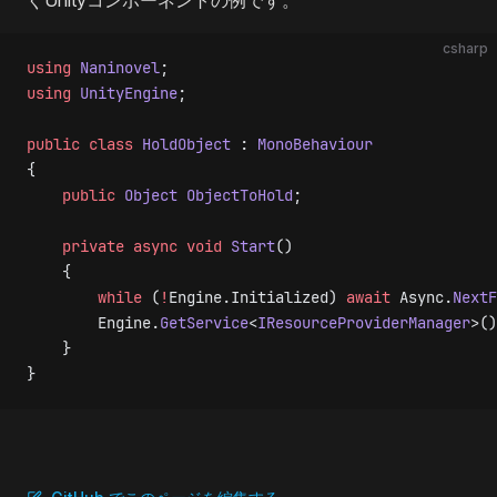
csharp
using
 Naninovel
;
using
 UnityEngine
;
public
 class
 HoldObject
 : 
MonoBehaviour
{
    public
 Object
 ObjectToHold
;
    private
 async
 void
 Start
()
    {
        while
 (
!
Engine.Initialized) 
await
 Async.
NextF
        Engine.
GetService
<
IResourceProviderManager
>()
    }
}